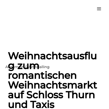
Weihnachtsausflug zum
Romantischen
Weihnachtsmakrt auf
Weihnachtsausflu
Schloss Thurn und Taxis
g zum
Allgemein
/ Von
tclalling
romantischen
Weihnachtsmarkt
auf Schloss Thurn
und Taxis