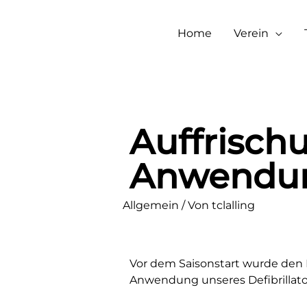
Home
Verein
Auffrischu
Anwendu
Auffrischung Def
Allgemein
/ Von
tclalling
Vor dem Saisonstart wurde den 
Anwendung unseres Defibrillato