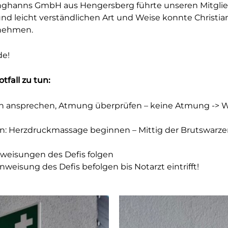
nghanns GmbH
aus Hengersberg führte unseren Mitgli
n und leicht verständlichen Art und Weise konnte Chri
 nehmen.
de!
fall zu tun:
son ansprechen, Atmung überprüfen – keine Atmung ->
 Herzdruckmassage beginnen – Mittig der Brutswarzen
Anweisungen des Defis folgen
eisung des Defis befolgen bis Notarzt eintrifft!