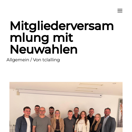
Mitgliederversam
mlung mit
Mitgliederversammlung
Neuwahlen
mit Neuwahlen
Allgemein
/ Von
tclalling